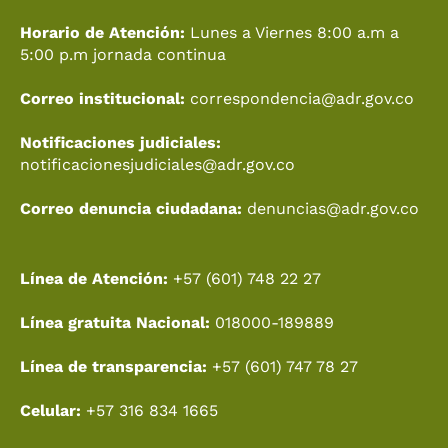
k
a
e
n
Horario de Atención:
Lunes a Viernes 8:00 a.m a
m
r
5:00 p.m jornada continua
Correo institucional:
correspondencia@adr.gov.co
Notificaciones judiciales:
notificacionesjudiciales@adr.gov.co
Correo denuncia ciudadana:
denuncias@adr.gov.co
Línea de Atención:
+57 (601) 748 22 27
Línea gratuita Nacional:
018000-189889
Línea de transparencia:
+57 (601) 747 78 27
Celular:
+57 316 834 1665