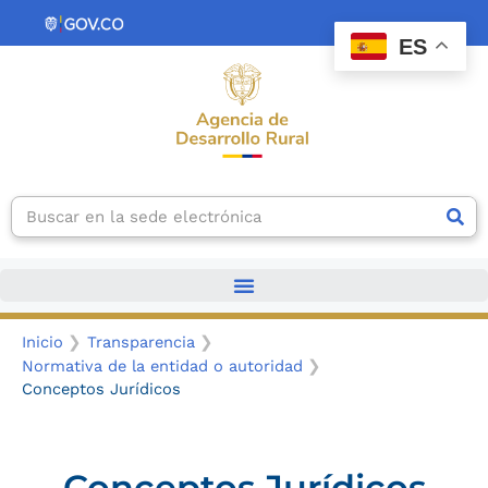
Ir
contenido
al
ES
contenido
Search
Inicio
Transparencia
Normativa de la entidad o autoridad
Conceptos Jurídicos
Conceptos Jurídicos