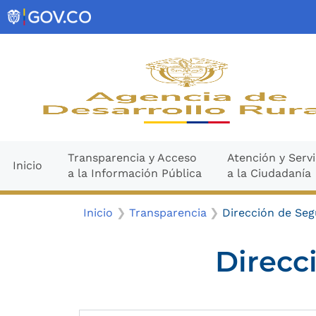
Ir
contenido
al
contenido
Transparencia y Acceso
Atención y Servi
Inicio
a la Información Pública
a la Ciudadanía
Inicio
Transparencia
Dirección de Seg
Direcc