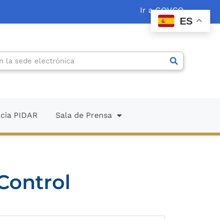
Ir a GOV.CO
ES
ncia PIDAR
Sala de Prensa
Control