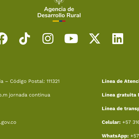
F
T
I
Y
X
L
a
i
n
o
-
i
c
k
s
u
t
n
e
t
t
t
w
k
a – Código Postal: 111321
Línea de Atenc
b
o
a
u
i
e
p.m jornada continua
Línea gratuita 
o
k
g
b
t
d
o
r
e
t
i
Línea de trans
k
a
e
n
.gov.co
Celular:
+57 31
m
r
WhatsApp:
+57