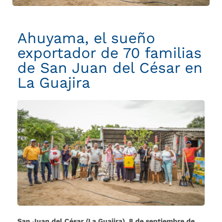
del
César
en
Ahuyama, el sueño
La
exportador de 70 familias
Guajira
de San Juan del César en
La Guajira
San Juan del César (La Guajira), 8 de septiembre de