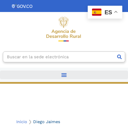
Ir
contenido
al
ES
contenido
Search
Inicio
Diego Jaimes