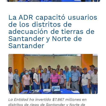
adecuación
de
tierras
La ADR capacitó usuarios
de
de los distritos de
Santander
adecuación de tierras de
y
Norte
Santander y Norte de
de
Santander
Santander
La Entidad ha invertido $7.867 millones en
distritos de riego de Santander y Norte de