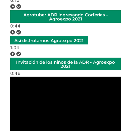
6:12
Agrotuber ADR ingresando Corferias -
Agroexpo 2021
0:44
Así disfrutamos Agroexpo 2021
1:04
Invitación de los niños de la ADR - Agroexpo
2021
0:46