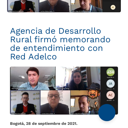
de
entendimiento
con
Red
Adelco
Agencia de Desarrollo
Rural firmó memorando
de entendimiento con
Red Adelco
Bogotá, 28 de septiembre de 2021.