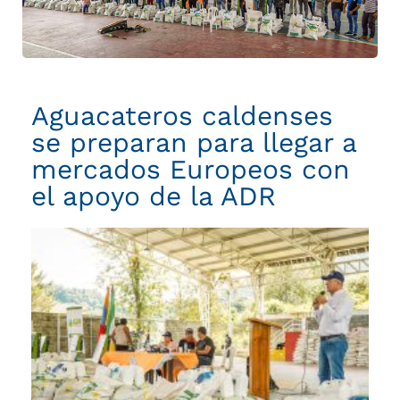
para
Llegar
a
Mercados
Europeos
Aguacateros caldenses
con
el
se preparan para llegar a
Apoyo
mercados Europeos con
de
el apoyo de la ADR
la
ADR