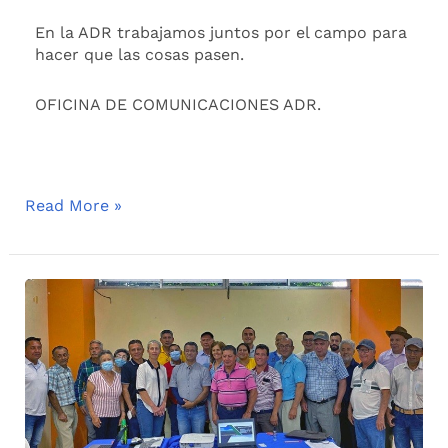
En la ADR trabajamos juntos por el campo para
hacer que las cosas pasen.
OFICINA DE COMUNICACIONES ADR.
Read More »
La
ADR
capacitó
usuarios
de
los
distritos
de