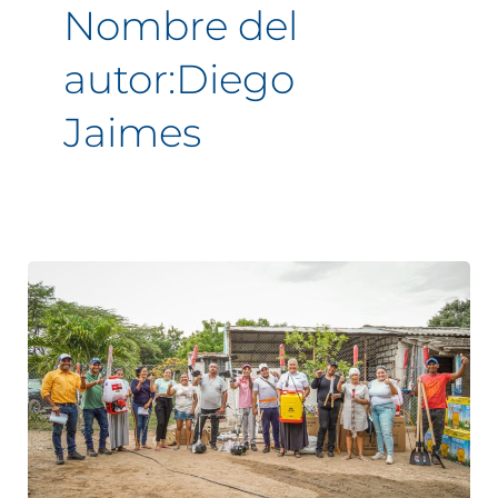
Nombre del
autor:Diego
Jaimes
Ahuyama,
el
sueño
exportador
de
70
familias
de
San
Juan