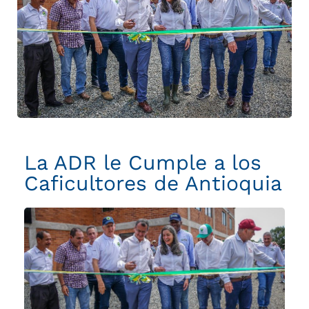
Cumple
a
los
Caficultores
de
Antioquia
La ADR le Cumple a los
Caficultores de Antioquia