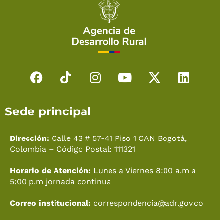
F
T
I
Y
X
L
a
i
n
o
-
i
c
k
s
u
t
n
Sede principal
e
t
t
t
w
k
b
o
a
u
i
e
o
k
g
b
t
d
Dirección:
Calle 43 # 57-41 Piso 1 CAN Bogotá,
o
r
e
t
i
Colombia – Código Postal: 111321
k
a
e
n
Horario de Atención:
Lunes a Viernes 8:00 a.m a
m
r
5:00 p.m jornada continua
Correo institucional:
correspondencia@adr.gov.co