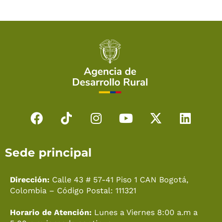
F
T
I
Y
X
L
a
i
n
o
-
i
c
k
s
u
t
n
Sede principal
e
t
t
t
w
k
b
o
a
u
i
e
o
k
g
b
t
d
Dirección:
Calle 43 # 57-41 Piso 1 CAN Bogotá,
o
r
e
t
i
Colombia – Código Postal: 111321
k
a
e
n
Horario de Atención:
Lunes a Viernes 8:00 a.m a
m
r