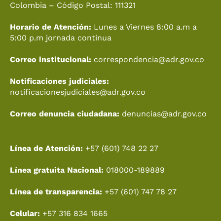
o
r
e
t
i
Colombia – Código Postal: 111321
k
a
e
n
Horario de Atención:
Lunes a Viernes 8:00 a.m a
m
r
5:00 p.m jornada continua
Correo institucional:
correspondencia@adr.gov.co
Notificaciones judiciales:
notificacionesjudiciales@adr.gov.co
Correo denuncia ciudadana:
denuncias@adr.gov.co
Línea de Atención:
+57 (601) 748 22 27
Línea gratuita Nacional:
018000-189889
Línea de transparencia:
+57 (601) 747 78 27
Celular:
+57 316 834 1665