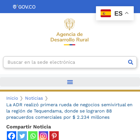
Ir
contenido
al
ES
contenido
Search
Inicio
Noticias
La ADR realizó primera rueda de negocios semivirtual en
la región de Tequendama, donde se lograron 88
preacuerdos comerciales por $ 2.234 millones
Compartir Noticia