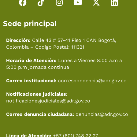
F
T
I
Y
X
L
a
i
n
o
-
i
c
k
s
u
t
n
Sede principal
e
t
t
t
w
k
b
o
a
u
i
e
o
k
g
b
t
d
Dirección:
Calle 43 # 57-41 Piso 1 CAN Bogotá,
o
r
e
t
i
Colombia – Código Postal: 111321
k
a
e
n
Horario de Atención:
Lunes a Viernes 8:00 a.m a
m
r
5:00 p.m jornada continua
Correo institucional:
correspondencia@adr.gov.co
Notificaciones judiciales:
notificacionesjudiciales@adr.gov.co
Correo denuncia ciudadana:
denuncias@adr.gov.co
Línea de Atención:
+57 (601) 748 22 27