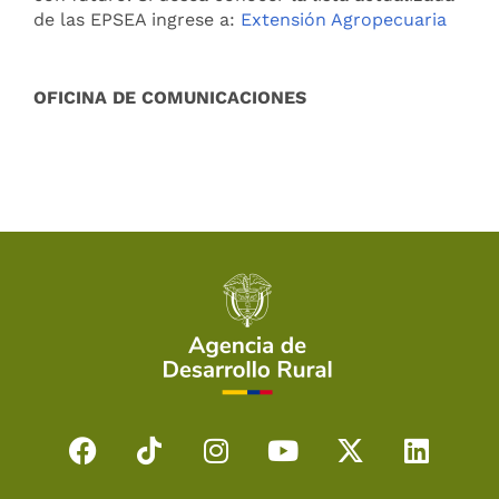
de las EPSEA ingrese a:
Extensión Agropecuaria
OFICINA DE COMUNICACIONES
F
T
I
Y
X
L
a
i
n
o
-
i