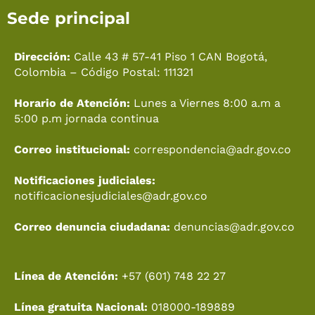
c
k
s
u
t
n
Sede principal
e
t
t
t
w
k
b
o
a
u
i
e
o
k
g
b
t
d
Dirección:
Calle 43 # 57-41 Piso 1 CAN Bogotá,
o
r
e
t
i
Colombia – Código Postal: 111321
k
a
e
n
Horario de Atención:
Lunes a Viernes 8:00 a.m a
m
r
5:00 p.m jornada continua
Correo institucional:
correspondencia@adr.gov.co
Notificaciones judiciales:
notificacionesjudiciales@adr.gov.co
Correo denuncia ciudadana:
denuncias@adr.gov.co
Línea de Atención:
+57 (601) 748 22 27
Línea gratuita Nacional:
018000-189889