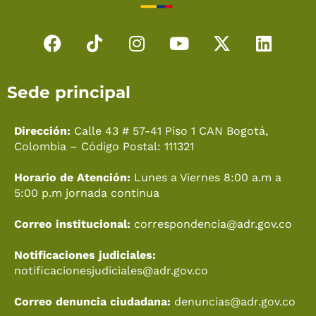
F
T
I
Y
X
L
a
i
n
o
-
i
c
k
s
u
t
n
Sede principal
e
t
t
t
w
k
b
o
a
u
i
e
o
k
g
b
t
d
Dirección:
Calle 43 # 57-41 Piso 1 CAN Bogotá,
o
r
e
t
i
Colombia – Código Postal: 111321
k
a
e
n
Horario de Atención:
Lunes a Viernes 8:00 a.m a
m
r
5:00 p.m jornada continua
Correo institucional:
correspondencia@adr.gov.co
Notificaciones judiciales:
notificacionesjudiciales@adr.gov.co
Correo denuncia ciudadana:
denuncias@adr.gov.co