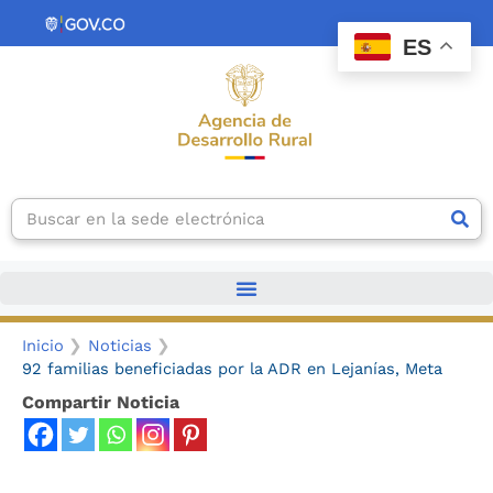
Ir
contenido
al
ES
contenido
Search
Inicio
Noticias
92 familias beneficiadas por la ADR en Lejanías, Meta
Compartir Noticia