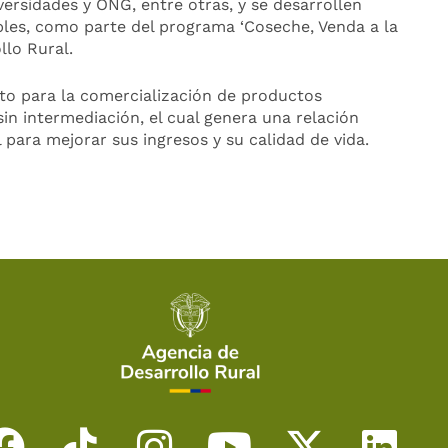
versidades y ONG, entre otras, y se desarrollen
les, como parte del programa ‘Coseche, Venda a la
llo Rural.
cto para la comercialización de productos
n intermediación, el cual genera una relación
 para mejorar sus ingresos y su calidad de vida.
F
T
I
Y
X
L