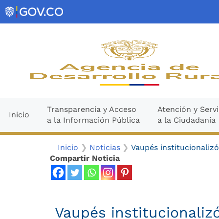
Ir
contenido
al
contenido
Transparencia y Acceso
Atención y Servi
Inicio
a la Información Pública
a la Ciudadanía
Inicio
Noticias
Vaupés institucionali
Compartir Noticia
Vaupés institucionali