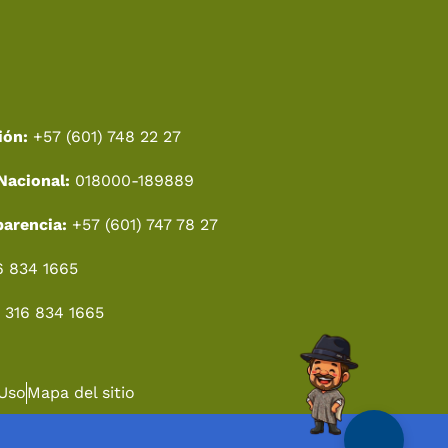
ión:
+57 (601) 748 22 27
Nacional:
018000-189889
parencia:
+57 (601) 747 78 27
6 834 1665
 316 834 1665
 Uso
Mapa del sitio