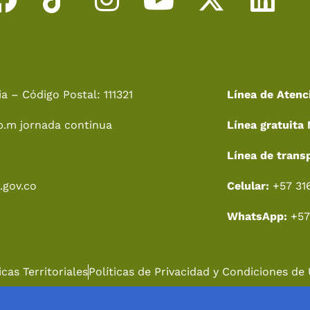
a
i
n
o
-
i
c
k
s
u
t
n
e
t
t
t
w
k
a – Código Postal: 111321
Línea de Atenc
b
o
a
u
i
e
p.m jornada continua
Línea gratuita 
o
k
g
b
t
d
o
r
e
t
i
Línea de trans
k
a
e
n
.gov.co
Celular:
+57 31
m
r
WhatsApp:
+57
cas Territoriales
Políticas de Privacidad y Condiciones de