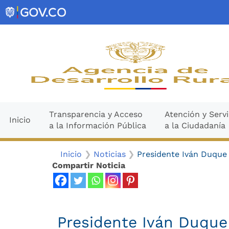
Ir
contenido
al
contenido
Transparencia y Acceso
Atención y Servi
Inicio
a la Información Pública
a la Ciudadanía
Inicio
Noticias
Presidente Iván Duque 
Compartir Noticia
Presidente Iván Duque