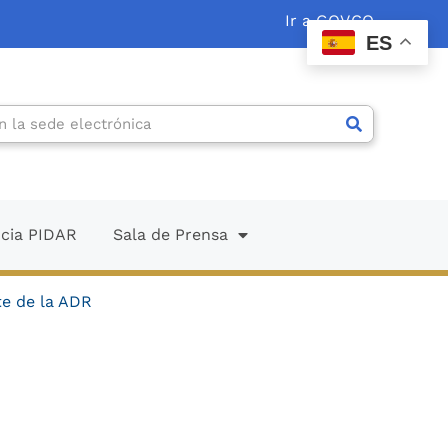
Ir a GOV.CO
ES
ncia PIDAR
Sala de Prensa
te de la ADR