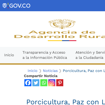
Ir
contenido
al
contenido
Transparencia y Acceso
Atención y Servi
Inicio
a la Información Pública
a la Ciudadanía
Inicio
Noticias
Porcicultura, Paz con 
Compartir Noticia
Porcicultura, Paz con 