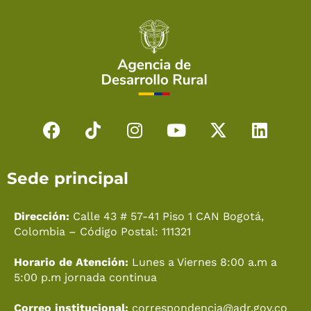
F
T
I
Y
X
L
a
i
n
o
-
i
c
k
s
u
t
n
Sede principal
e
t
t
t
w
k
b
o
a
u
i
e
o
k
g
b
t
d
Dirección:
Calle 43 # 57-41 Piso 1 CAN Bogotá,
o
r
e
t
i
Colombia – Código Postal: 111321
k
a
e
n
Horario de Atención:
Lunes a Viernes 8:00 a.m a
m
r
5:00 p.m jornada continua
Correo institucional:
correspondencia@adr.gov.co