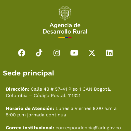
F
T
I
Y
X
L
a
i
n
o
-
i
c
k
s
u
t
n
Sede principal
e
t
t
t
w
k
b
o
a
u
i
e
o
k
g
b
t
d
Dirección:
Calle 43 # 57-41 Piso 1 CAN Bogotá,
o
r
e
t
i
Colombia – Código Postal: 111321
k
a
e
n
Horario de Atención:
Lunes a Viernes 8:00 a.m a
m
r
5:00 p.m jornada continua
Correo institucional:
correspondencia@adr.gov.co