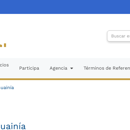
Search
cios
Participa
Agencia
Términos de Refere
uainía
uainía