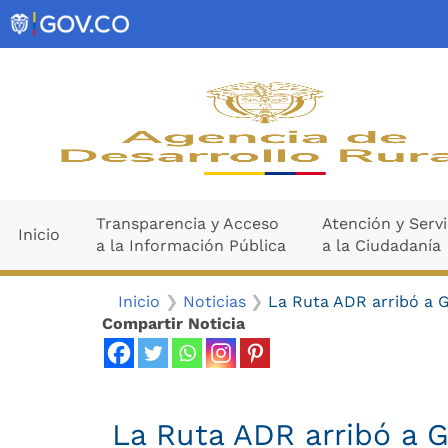
Ir
contenido
al
contenido
Transparencia y Acceso
Atención y Servi
Inicio
a la Información Pública
a la Ciudadanía
Inicio
Noticias
La Ruta ADR arribó a G
Compartir Noticia
La Ruta ADR arribó a G