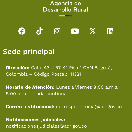
F
T
I
Y
X
L
a
i
n
o
-
i
c
k
s
u
t
n
Sede principal
e
t
t
t
w
k
b
o
a
u
i
e
o
k
g
b
t
d
Dirección:
Calle 43 # 57-41 Piso 1 CAN Bogotá,
o
r
e
t
i
Colombia – Código Postal: 111321
k
a
e
n
Horario de Atención:
Lunes a Viernes 8:00 a.m a
m
r
5:00 p.m jornada continua
Correo institucional:
correspondencia@adr.gov.co
Notificaciones judiciales:
notificacionesjudiciales@adr.gov.co