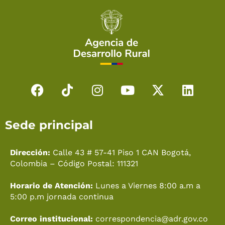
F
T
I
Y
X
L
a
i
n
o
-
i
c
k
s
u
t
n
Sede principal
e
t
t
t
w
k
b
o
a
u
i
e
o
k
g
b
t
d
Dirección:
Calle 43 # 57-41 Piso 1 CAN Bogotá,
o
r
e
t
i
Colombia – Código Postal: 111321
k
a
e
n
Horario de Atención:
Lunes a Viernes 8:00 a.m a
m
r
5:00 p.m jornada continua
Correo institucional:
correspondencia@adr.gov.co