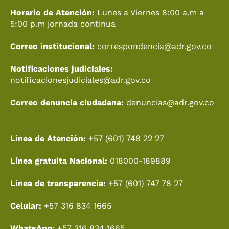
k
a
e
n
Horario de Atención:
Lunes a Viernes 8:00 a.m a
m
r
5:00 p.m jornada continua
Correo institucional:
correspondencia@adr.gov.co
Notificaciones judiciales:
notificacionesjudiciales@adr.gov.co
Correo denuncia ciudadana:
denuncias@adr.gov.co
Línea de Atención:
+57 (601) 748 22 27
Línea gratuita Nacional:
018000-189889
Línea de transparencia:
+57 (601) 747 78 27
Celular:
+57 316 834 1665
WhatsApp:
+57 316 834 1665