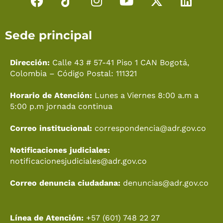
F
T
I
Y
X
L
a
i
n
o
-
i
c
k
s
u
t
n
Sede principal
e
t
t
t
w
k
b
o
a
u
i
e
o
k
g
b
t
d
Dirección:
Calle 43 # 57-41 Piso 1 CAN Bogotá,
o
r
e
t
i
Colombia – Código Postal: 111321
k
a
e
n
Horario de Atención:
Lunes a Viernes 8:00 a.m a
m
r
5:00 p.m jornada continua
Correo institucional:
correspondencia@adr.gov.co
Notificaciones judiciales:
notificacionesjudiciales@adr.gov.co
Correo denuncia ciudadana:
denuncias@adr.gov.co
Línea de Atención:
+57 (601) 748 22 27