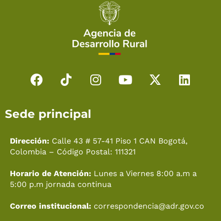
F
T
I
Y
X
L
a
i
n
o
-
i
c
k
s
u
t
n
Sede principal
e
t
t
t
w
k
b
o
a
u
i
e
o
k
g
b
t
d
Dirección:
Calle 43 # 57-41 Piso 1 CAN Bogotá,
o
r
e
t
i
Colombia – Código Postal: 111321
k
a
e
n
Horario de Atención:
Lunes a Viernes 8:00 a.m a
m
r
5:00 p.m jornada continua
Correo institucional:
correspondencia@adr.gov.co