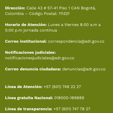
b
o
a
u
i
e
o
k
g
b
t
d
Dirección:
Calle 43 # 57-41 Piso 1 CAN Bogotá,
o
r
e
t
i
Colombia – Código Postal: 111321
k
a
e
n
Horario de Atención:
Lunes a Viernes 8:00 a.m a
m
r
5:00 p.m jornada continua
Correo institucional:
correspondencia@adr.gov.co
Notificaciones judiciales:
notificacionesjudiciales@adr.gov.co
Correo denuncia ciudadana:
denuncias@adr.gov.co
Línea de Atención:
+57 (601) 748 22 27
Línea gratuita Nacional:
018000-189889
Línea de transparencia:
+57 (601) 747 78 27