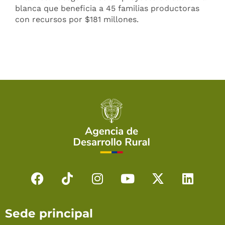
blanca que beneficia a 45 familias productoras
con recursos por $181 millones.
F
T
I
Y
X
L
a
i
n
o
-
i
c
k
s
u
t
n
Sede principal
e
t
t
t
w
k