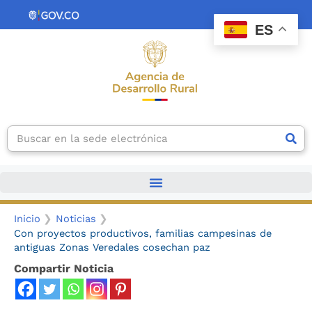
Ir
contenido
al
ES
contenido
Search
Inicio
Noticias
Con proyectos productivos, familias campesinas de
antiguas Zonas Veredales cosechan paz
Compartir Noticia