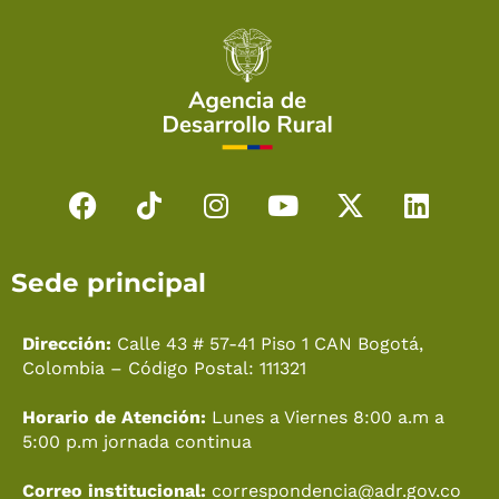
F
T
I
Y
X
L
a
i
n
o
-
i
c
k
s
u
t
n
Sede principal
e
t
t
t
w
k
b
o
a
u
i
e
o
k
g
b
t
d
Dirección:
Calle 43 # 57-41 Piso 1 CAN Bogotá,
o
r
e
t
i
Colombia – Código Postal: 111321
k
a
e
n
Horario de Atención:
Lunes a Viernes 8:00 a.m a
m
r
5:00 p.m jornada continua
Correo institucional:
correspondencia@adr.gov.co