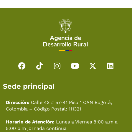
F
T
I
Y
X
L
a
i
n
o
-
i
c
k
s
u
t
n
Sede principal
e
t
t
t
w
k
b
o
a
u
i
e
o
k
g
b
t
d
Dirección:
Calle 43 # 57-41 Piso 1 CAN Bogotá,
o
r
e
t
i
Colombia – Código Postal: 111321
k
a
e
n
Horario de Atención:
Lunes a Viernes 8:00 a.m a
m
r
5:00 p.m jornada continua