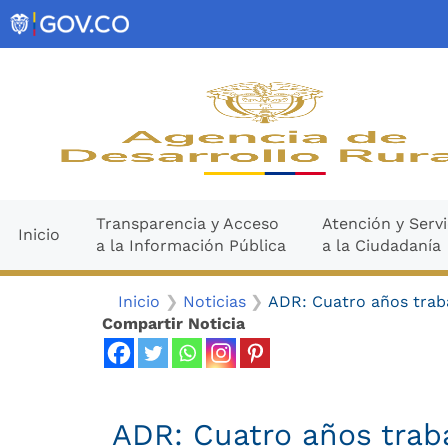
Ir
contenido
al
contenido
Transparencia y Acceso
Atención y Servi
Inicio
a la Información Pública
a la Ciudadanía
Inicio
Noticias
ADR: Cuatro años trab
Compartir Noticia
ADR: Cuatro años trab