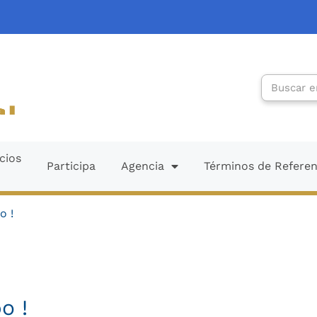
Search
cios
Participa
Agencia
Términos de Refere
o !
o !