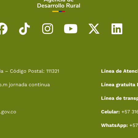
F
T
I
Y
X
L
a
i
n
o
-
i
c
k
s
u
t
n
e
t
t
t
w
k
a – Código Postal: 111321
Línea de Atenc
b
o
a
u
i
e
p.m jornada continua
Línea gratuita 
o
k
g
b
t
d
o
r
e
t
i
Línea de trans
k
a
e
n
.gov.co
Celular:
+57 31
m
r
WhatsApp:
+57