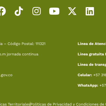
F
T
I
Y
X
L
a
i
n
o
-
i
c
k
s
u
t
n
e
t
t
t
w
k
a – Código Postal: 111321
Línea de Atenc
b
o
a
u
i
e
p.m jornada continua
Línea gratuita 
o
k
g
b
t
d
o
r
e
t
i
Línea de trans
k
a
e
n
.gov.co
Celular:
+57 31
m
r
WhatsApp:
+57
cas Territoriales
Políticas de Privacidad y Condiciones de