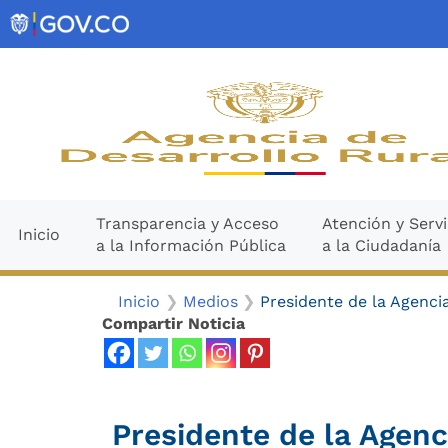
Ir
contenido
al
contenido
Transparencia y Acceso
Atención y Servi
Inicio
a la Información Pública
a la Ciudadanía
Inicio
Medios
Presidente de la Agenci
Compartir Noticia
Presidente de la Agenc