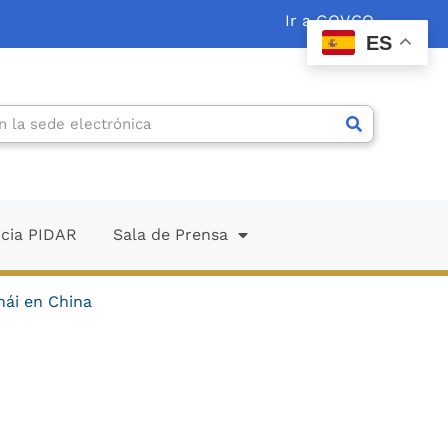
Ir a GOV.CO
ES
ncia PIDAR
Sala de Prensa
hái en China