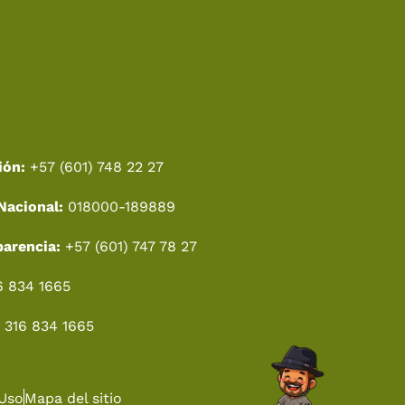
ión:
+57 (601) 748 22 27
Nacional:
018000-189889
parencia:
+57 (601) 747 78 27
6 834 1665
 316 834 1665
 Uso
Mapa del sitio