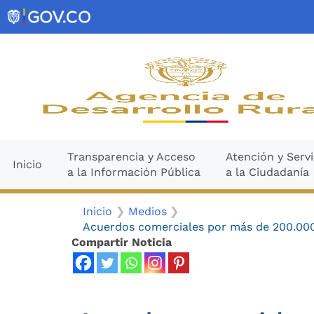
Ir
contenido
al
contenido
Transparencia y Acceso
Atención y Servi
Inicio
a la Información Pública
a la Ciudadanía
Inicio
Medios
Acuerdos comerciales por más de 200.000
Compartir Noticia