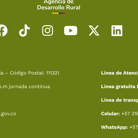
F
T
I
Y
X
L
a
i
n
o
-
i
c
k
s
u
t
n
e
t
t
t
w
k
a – Código Postal: 111321
Línea de Atenc
b
o
a
u
i
e
p.m jornada continua
Línea gratuita 
o
k
g
b
t
d
o
r
e
t
i
Línea de trans
k
a
e
n
.gov.co
Celular:
+57 31
m
r
WhatsApp:
+57