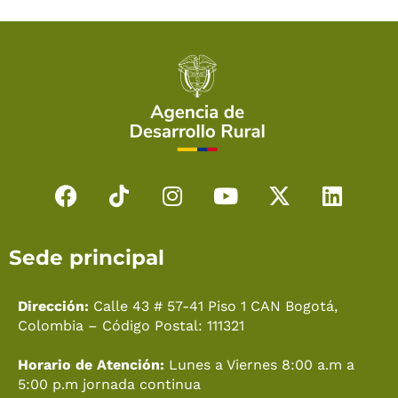
F
T
I
Y
X
L
a
i
n
o
-
i
c
k
s
u
t
n
Sede principal
e
t
t
t
w
k
b
o
a
u
i
e
o
k
g
b
t
d
Dirección:
Calle 43 # 57-41 Piso 1 CAN Bogotá,
o
r
e
t
i
Colombia – Código Postal: 111321
k
a
e
n
Horario de Atención:
Lunes a Viernes 8:00 a.m a
m
r
5:00 p.m jornada continua