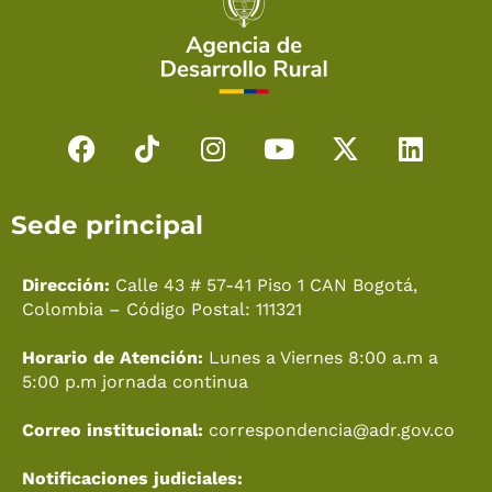
F
T
I
Y
X
L
a
i
n
o
-
i
c
k
s
u
t
n
Sede principal
e
t
t
t
w
k
b
o
a
u
i
e
o
k
g
b
t
d
Dirección:
Calle 43 # 57-41 Piso 1 CAN Bogotá,
o
r
e
t
i
Colombia – Código Postal: 111321
k
a
e
n
Horario de Atención:
Lunes a Viernes 8:00 a.m a
m
r
5:00 p.m jornada continua
Correo institucional:
correspondencia@adr.gov.co
Notificaciones judiciales: