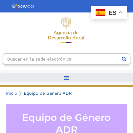
Ir
contenido
al
ES
contenido
Search
Inicio
Equipo de Género ADR
Equipo de Género
ADR