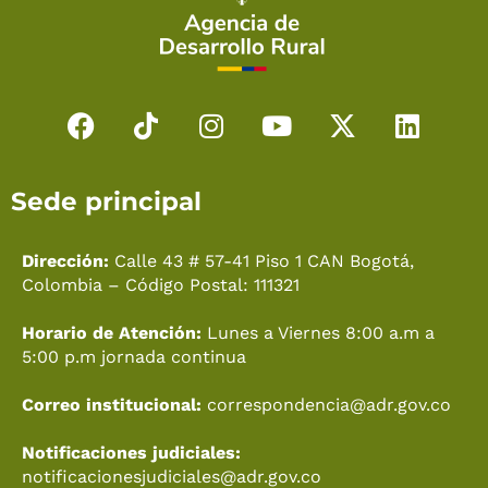
F
T
I
Y
X
L
a
i
n
o
-
i
c
k
s
u
t
n
Sede principal
e
t
t
t
w
k
b
o
a
u
i
e
o
k
g
b
t
d
Dirección:
Calle 43 # 57-41 Piso 1 CAN Bogotá,
o
r
e
t
i
Colombia – Código Postal: 111321
k
a
e
n
Horario de Atención:
Lunes a Viernes 8:00 a.m a
m
r
5:00 p.m jornada continua
Correo institucional:
correspondencia@adr.gov.co
Notificaciones judiciales:
notificacionesjudiciales@adr.gov.co