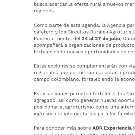
busca acercar la oferta rural a nuevos mer
regiones.
Como parte de esta agenda, la Agencia par
cafetero y los Circuitos Rurales Agroturíst
Posteriormente, del
24 al 27 de julio
, Colo
acompañará a organizaciones de productores 
fortaleciendo nuevas oportunidades de com
Estas acciones se complementarán con viaje
regionales que permitirán conectar a produ
campo colombiano, fortaleciendo la econom
Estas acciones permiten fortalecer los Cir
agregado, así como generar nuevas oportun
posicionar el agroturismo como una alterna
ingresos complementarios para las familias 
Para conocer más sobre
ADR Experiencia 
y descubra cómo el campo colombiano se tr