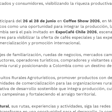
cados y consumidores, visibilizando la riqueza productiva,
ticipará del
26 al 28 de junio
en
Coffee Show 2026
, en M
icos como una oportunidad para integrar la producción, la 
mbia será el país invitado en
ExpoCafé Chile 2026
, escen
para visibilizar la oferta de cafés especiales y las exper
ercialización y promoción internacional.
s de familiarización, ruedas de negocios, mercados campe
ctores, operadores turísticos, compradores y visitantes 
ía rural y posicionando a Colombia como un destino de t
cuitos Rurales Agroturísticos, promover productos con de
idades de comercialización para las organizaciones rura
tiva de desarrollo sostenible que integra producción, cu
campesinas y fortaleciendo el arraigo territorial.
Rural
, sus rutas, experiencias y actividades, siga las rede
ansforma en una oportunidad para el desarrollo, la comer