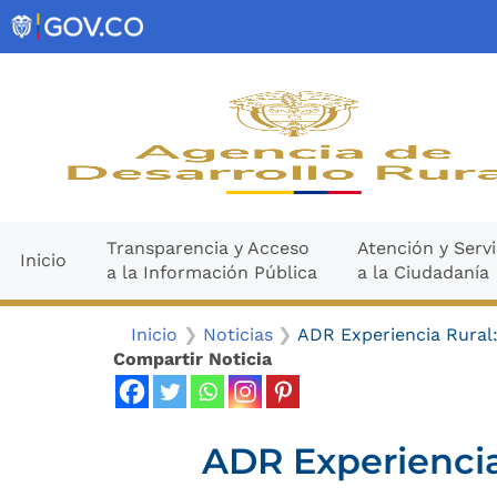
Ir
contenido
al
contenido
Transparencia y Acceso
Atención y Servi
Inicio
a la Información Pública
a la Ciudadanía
Inicio
Noticias
ADR Experiencia Rural
Compartir Noticia
ADR Experiencia