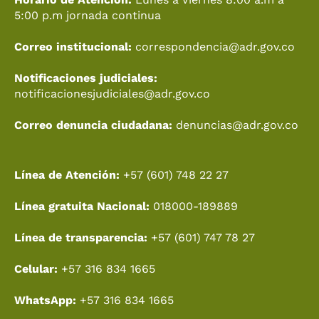
m
r
5:00 p.m jornada continua
Correo institucional:
correspondencia@adr.gov.co
Notificaciones judiciales:
notificacionesjudiciales@adr.gov.co
Correo denuncia ciudadana:
denuncias@adr.gov.co
Línea de Atención:
+57 (601) 748 22 27
Línea gratuita Nacional:
018000-189889
Línea de transparencia:
+57 (601) 747 78 27
Celular:
+57 316 834 1665
WhatsApp:
+57 316 834 1665