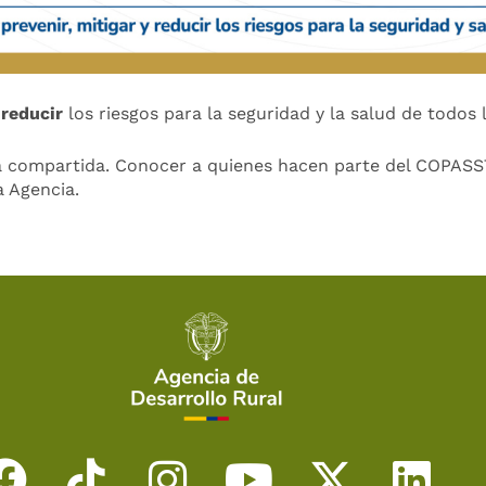
 reducir
los riesgos para la seguridad y la salud de todos
ea compartida. Conocer a quienes hacen parte del COPASST
a Agencia.
F
T
I
Y
X
L