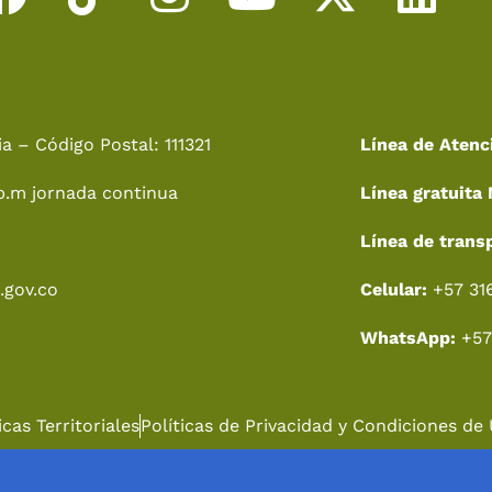
a
i
n
o
-
i
c
k
s
u
t
n
e
t
t
t
w
k
a – Código Postal: 111321
Línea de Atenc
b
o
a
u
i
e
p.m jornada continua
Línea gratuita 
o
k
g
b
t
d
o
r
e
t
i
Línea de trans
k
a
e
n
.gov.co
Celular:
+57 31
m
r
WhatsApp:
+57
cas Territoriales
Políticas de Privacidad y Condiciones de