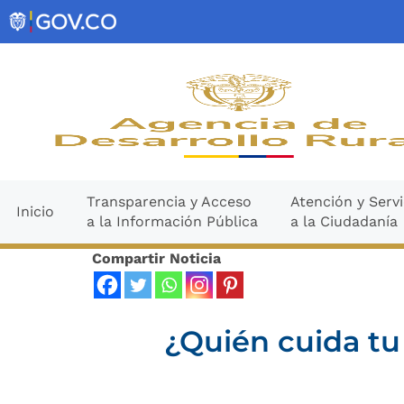
Ir
contenido
al
contenido
Transparencia y Acceso
Atención y Servi
Inicio
a la Información Pública
a la Ciudadanía
Compartir Noticia
¿Quién cuida tu