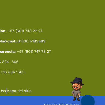
ión:
+57 (601) 748 22 27
Nacional:
018000-189889
parencia:
+57 (601) 747 78 27
6 834 1665
 316 834 1665
 Uso
Mapa del sitio