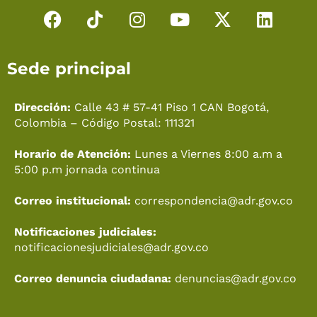
F
T
I
Y
X
L
a
i
n
o
-
i
c
k
s
u
t
n
Sede principal
e
t
t
t
w
k
b
o
a
u
i
e
o
k
g
b
t
d
Dirección:
Calle 43 # 57-41 Piso 1 CAN Bogotá,
o
r
e
t
i
Colombia – Código Postal: 111321
k
a
e
n
Horario de Atención:
Lunes a Viernes 8:00 a.m a
m
r
5:00 p.m jornada continua
Correo institucional:
correspondencia@adr.gov.co
Notificaciones judiciales:
notificacionesjudiciales@adr.gov.co
Correo denuncia ciudadana:
denuncias@adr.gov.co