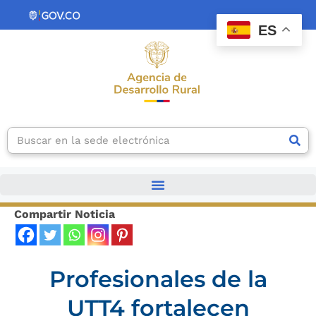
Ir
contenido
al
ES
contenido
Search
Compartir Noticia
Profesionales de la
UTT4 fortalecen