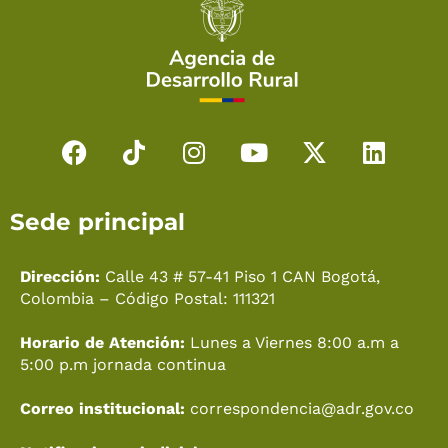
F
T
I
Y
X
L
a
i
n
o
-
i
c
k
s
u
t
n
Sede principal
e
t
t
t
w
k
b
o
a
u
i
e
o
k
g
b
t
d
Dirección:
Calle 43 # 57-41 Piso 1 CAN Bogotá,
o
r
e
t
i
Colombia – Código Postal: 111321
k
a
e
n
Horario de Atención:
Lunes a Viernes 8:00 a.m a
m
r
5:00 p.m jornada continua
Correo institucional:
correspondencia@adr.gov.co