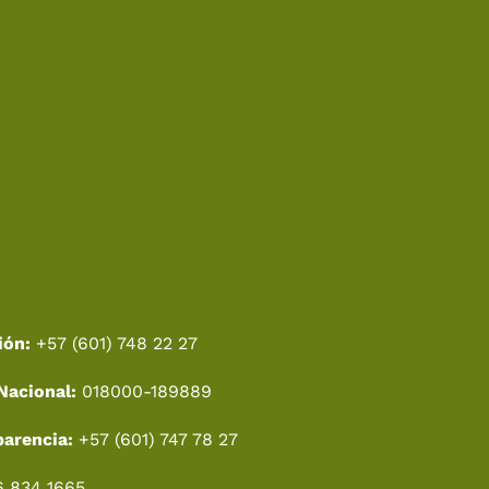
ión:
+57 (601) 748 22 27
Nacional:
018000-189889
parencia:
+57 (601) 747 78 27
6 834 1665