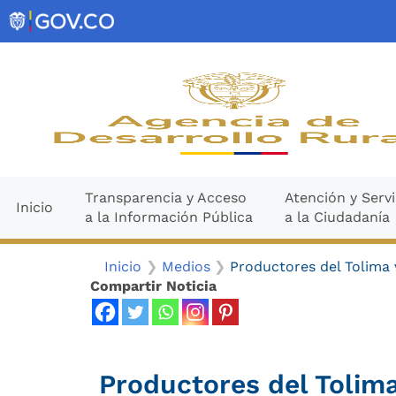
Ir
contenido
al
contenido
Transparencia y Acceso
Atención y Servi
Inicio
a la Información Pública
a la Ciudadanía
Inicio
Medios
Productores del Tolima
Compartir Noticia
Productores del Tolim