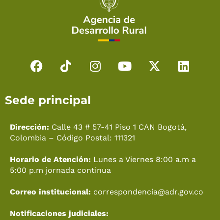
F
T
I
Y
X
L
a
i
n
o
-
i
c
k
s
u
t
n
Sede principal
e
t
t
t
w
k
b
o
a
u
i
e
o
k
g
b
t
d
Dirección:
Calle 43 # 57-41 Piso 1 CAN Bogotá,
o
r
e
t
i
Colombia – Código Postal: 111321
k
a
e
n
Horario de Atención:
Lunes a Viernes 8:00 a.m a
m
r
5:00 p.m jornada continua
Correo institucional:
correspondencia@adr.gov.co
Notificaciones judiciales: