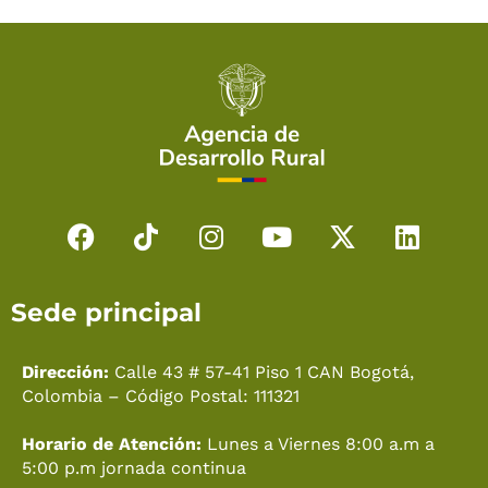
F
T
I
Y
X
L
a
i
n
o
-
i
c
k
s
u
t
n
Sede principal
e
t
t
t
w
k
b
o
a
u
i
e
o
k
g
b
t
d
Dirección:
Calle 43 # 57-41 Piso 1 CAN Bogotá,
o
r
e
t
i
Colombia – Código Postal: 111321
k
a
e
n
Horario de Atención:
Lunes a Viernes 8:00 a.m a
m
r
5:00 p.m jornada continua