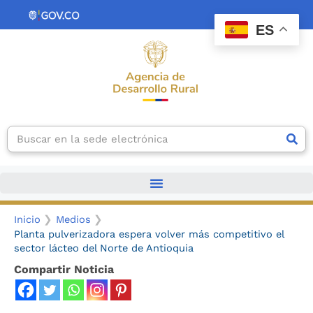
Ir
contenido
al
ES
contenido
Search
Inicio
Medios
Planta pulverizadora espera volver más competitivo el
sector lácteo del Norte de Antioquia
Compartir Noticia