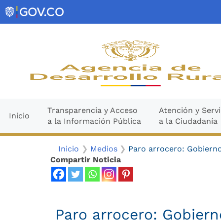
Ir
contenido
al
contenido
Transparencia y Acceso
Atención y Servi
Inicio
a la Información Pública
a la Ciudadanía
Inicio
Medios
Paro arrocero: Gobiern
Compartir Noticia
Paro arrocero: Gobiern