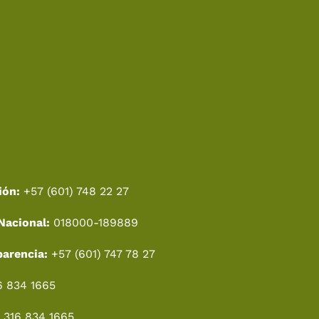
ión:
+57 (601) 748 22 27
Nacional:
018000-189889
parencia:
+57 (601) 747 78 27
6 834 1665
 316 834 1665