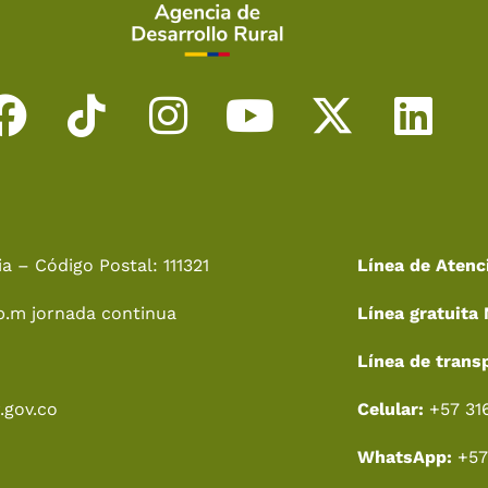
F
T
I
Y
X
L
a
i
n
o
-
i
c
k
s
u
t
n
e
t
t
t
w
k
a – Código Postal: 111321
Línea de Atenc
b
o
a
u
i
e
p.m jornada continua
Línea gratuita 
o
k
g
b
t
d
o
r
e
t
i
Línea de trans
k
a
e
n
.gov.co
Celular:
+57 31
m
r
WhatsApp:
+57