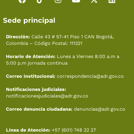
a
i
n
o
-
i
c
k
s
u
t
n
Sede principal
e
t
t
t
w
k
b
o
a
u
i
e
o
k
g
b
t
d
Dirección:
Calle 43 # 57-41 Piso 1 CAN Bogotá,
o
r
e
t
i
Colombia – Código Postal: 111321
k
a
e
n
Horario de Atención:
Lunes a Viernes 8:00 a.m a
m
r
5:00 p.m jornada continua
Correo institucional:
correspondencia@adr.gov.co
Notificaciones judiciales:
notificacionesjudiciales@adr.gov.co
Correo denuncia ciudadana:
denuncias@adr.gov.co
Línea de Atención:
+57 (601) 748 22 27