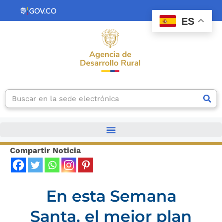
Ir
contenido
al
ES
contenido
Search
Compartir Noticia
En esta Semana
Santa, el mejor plan