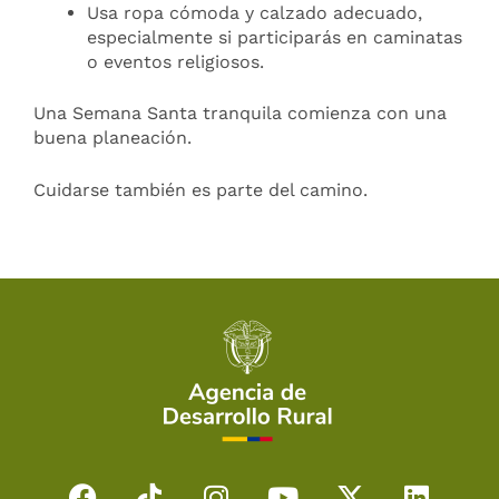
Usa ropa cómoda y calzado adecuado,
especialmente si participarás en caminatas
o eventos religiosos.
Una Semana Santa tranquila comienza con una
buena planeación.
Cuidarse también es parte del camino.
F
T
I
Y
X
L