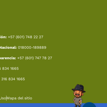
ión:
+57 (601) 748 22 27
Nacional:
018000-189889
parencia:
+57 (601) 747 78 27
6 834 1665
 316 834 1665
 Uso
Mapa del sitio