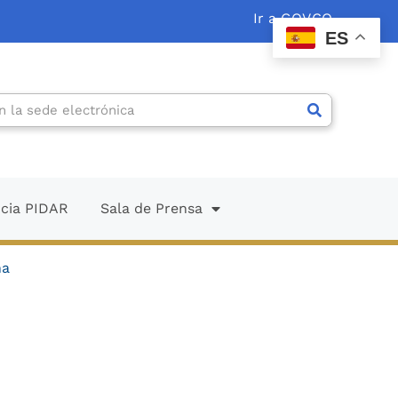
Ir a GOV.CO
ES
ncia PIDAR
Sala de Prensa
na