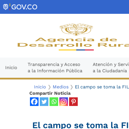
Ir
contenido
al
contenido
Transparencia y Acceso
Atención y Servi
Inicio
a la Información Pública
a la Ciudadanía
Inicio
Medios
El campo se toma la FIL
Compartir Noticia
El campo se toma la F