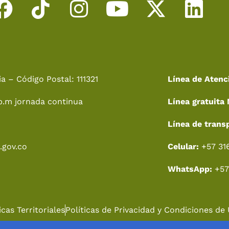
F
T
I
Y
X
L
a
i
n
o
-
i
c
k
s
u
t
n
e
t
t
t
w
k
a – Código Postal: 111321
Línea de Atenc
b
o
a
u
i
e
p.m jornada continua
Línea gratuita 
o
k
g
b
t
d
o
r
e
t
i
Línea de trans
k
a
e
n
.gov.co
Celular:
+57 31
m
r
WhatsApp:
+57
cas Territoriales
Políticas de Privacidad y Condiciones de