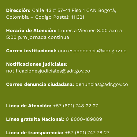
b
o
a
u
i
e
o
k
g
b
t
d
Dirección:
Calle 43 # 57-41 Piso 1 CAN Bogotá,
o
r
e
t
i
Colombia – Código Postal: 111321
k
a
e
n
Horario de Atención:
Lunes a Viernes 8:00 a.m a
m
r
5:00 p.m jornada continua
Correo institucional:
correspondencia@adr.gov.co
Notificaciones judiciales:
notificacionesjudiciales@adr.gov.co
Correo denuncia ciudadana:
denuncias@adr.gov.co
Línea de Atención:
+57 (601) 748 22 27
Línea gratuita Nacional:
018000-189889
Línea de transparencia:
+57 (601) 747 78 27