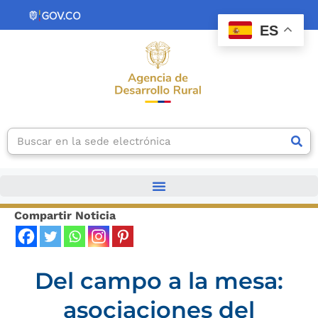
Ir
contenido
al
ES
contenido
Search
Compartir Noticia
Del campo a la mesa:
asociaciones del