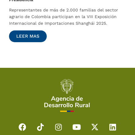
Representantes de más de 2.000 familias del sector
agrario de Colombia participan en la VIII Exposición
Internacional de Importaciones Shanghái 2025.​​
LEER MAS
F
T
I
Y
X
L
a
i
n
o
-
i