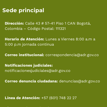
c
k
s
u
t
n
Sede principal
e
t
t
t
w
k
b
o
a
u
i
e
o
k
g
b
t
d
Dirección:
Calle 43 # 57-41 Piso 1 CAN Bogotá,
o
r
e
t
i
Colombia – Código Postal: 111321
k
a
e
n
Horario de Atención:
Lunes a Viernes 8:00 a.m a
m
r
5:00 p.m jornada continua
Correo institucional:
correspondencia@adr.gov.co
Notificaciones judiciales:
notificacionesjudiciales@adr.gov.co
Correo denuncia ciudadana:
denuncias@adr.gov.co
Línea de Atención:
+57 (601) 748 22 27