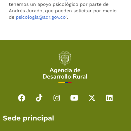
tenemos un apoyo psicológico por parte de
Andrés Jurado, que pueden solicitar por medio
de
psicologia@adr.gov.co
”.
F
T
I
Y
X
L
a
i
n
o
-
i
c
k
s
u
t
n
Sede principal
e
t
t
t
w
k
b
o
a
u
i
e