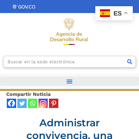
Ir
contenido
al
ES
contenido
Search
Compartir Noticia
Administrar
convivencia, una