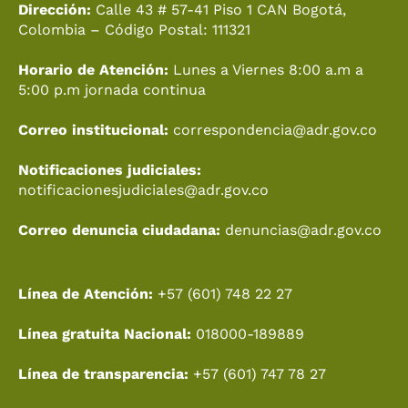
o
k
g
b
t
d
Dirección:
Calle 43 # 57-41 Piso 1 CAN Bogotá,
o
r
e
t
i
Colombia – Código Postal: 111321
k
a
e
n
Horario de Atención:
Lunes a Viernes 8:00 a.m a
m
r
5:00 p.m jornada continua
Correo institucional:
correspondencia@adr.gov.co
Notificaciones judiciales:
notificacionesjudiciales@adr.gov.co
Correo denuncia ciudadana:
denuncias@adr.gov.co
Línea de Atención:
+57 (601) 748 22 27
Línea gratuita Nacional:
018000-189889
Línea de transparencia:
+57 (601) 747 78 27